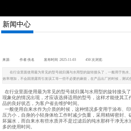
新闻中心
来源:
|
作者:
佚名
|
发布时间 :
2025-11-03
|
450
次浏览:
|
在行业里面使用最为常见的型号就归属与水用型的旋转接头了，一般用于热水
效率增加，不会因泄露而引发误工等一些不必要的麻烦，在产品出厂的时候，测试
在行业里面使用最为常见的型号就归属与水用型的旋转接头了
现象化的情况出现，才应该选择适用的型号，这样才能使其工
品的良好状态，为客户省去维护时间。
一般使用自来水作为介质的时候，这种情况多变用于涂布、印
压力小，自身的小轻身体给工作时减少负重，采用精铸密封、
坏漏水，而自来水有些水质并不是过滤后的纯水那样干净无水
多的使用时间。