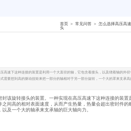
＞
＞
首页
常见问答
怎么选择高压高
头
高压高速下这种连接的装置是利用一个大直径的轴，它包含着接头，以及绕着轴的外径
形式需要想到高的驱动扭矩来把一部分的轴相对于另一部分旋转，一个大的罩来支承高
密封该旋转接头的装置。一种实现在高压高速下这种连接的装置
件之间高的相对表面速度，从而产生热量，热量会超出密封件的
，以及一个大的轴承来支承轴的巨大轴向力。