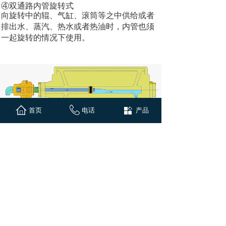
④双通路内管旋转式
向旋转中的辊、气缸、滚筒等之中供给或者
排出水、蒸汽、热水或者热油时，内管也须
一起旋转的情况下使用。
首页
电话
产品
最主要的应用行业：
● 纺织&化纤行业
● 橡胶&塑料行业
●
瓦楞&造纸行业
● 包装&印刷行业
● 食
品&饮料行业
● 工程机械
● 石油&化工行业
● 太阳能行业
●
玻璃行业
● 冶金行业
●